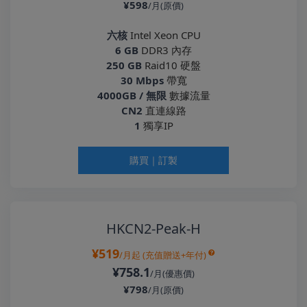
¥598
/月(原價)
六核
Intel Xeon CPU
6 GB
DDR3 內存
250 GB
Raid10 硬盤
30 Mbps
帶寬
4000GB / 無限
數據流量
CN2
直連線路
1
獨享IP
購買｜訂製
HKCN2-Peak-H
¥519
/月起
(充值贈送+年付)
¥758.1
/月(優惠價)
¥798
/月(原價)