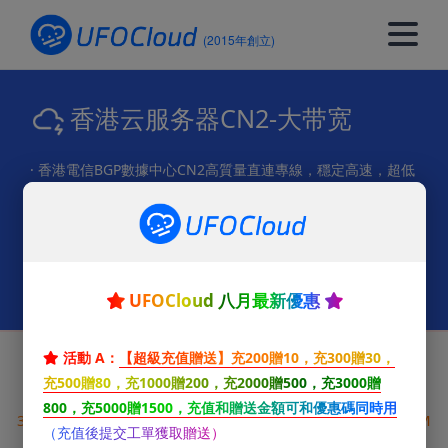
(2015年創立)
香港云服务器CN2-大带宽
· 香港電信BGP數據中心CN2高質量直連專線，穩定高速，超低
延遲，無限流量
· 3分鐘全自動開通，99.9%在線率，KVM架構，Raid 10陣列企
業級硬盤，可訂製配置
· 支持支付寶、微信、PayPal付款，不滿意可退款
UFOCloud 八月最新優惠
活動 A：
【超級充值贈送】充200贈10，充300贈30，
選擇最適合您的優質VPS雲服務器套餐
充500贈80，充1000贈200，充2000贈500，充3000贈
800，充5000贈1500，充值和贈送金額可和優惠碼同時用
3分钟全自动开通，高速稳定，超低延迟，99.9%在线率，KVM
（充值後提交工單獲取贈送）
架构，可订制配置，支持支付宝、微信、PayPal