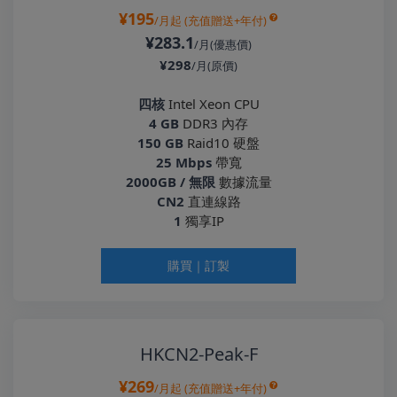
¥195
/月起
(充值贈送+年付)
¥283.1
/月(優惠價)
¥298
/月(原價)
四核
Intel Xeon CPU
4 GB
DDR3 內存
150 GB
Raid10 硬盤
25 Mbps
帶寬
2000GB / 無限
數據流量
CN2
直連線路
1
獨享IP
購買｜訂製
HKCN2-Peak-F
¥269
/月起
(充值贈送+年付)