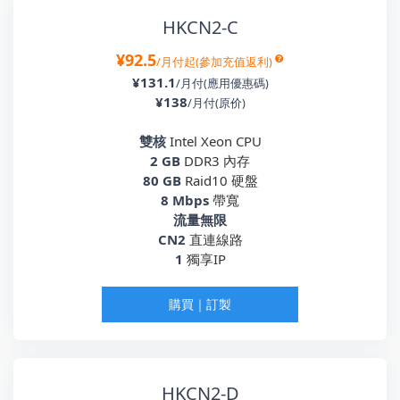
HKCN2-C
¥92.5
/月付起(參加充值返利)
¥131.1
/月付(應用優惠碼)
¥138
/月付(原价)
雙核
Intel Xeon CPU
2 GB
DDR3 內存
80 GB
Raid10 硬盤
8 Mbps
帶寬
流量無限
CN2
直連線路
1
獨享IP
購買｜訂製
HKCN2-D