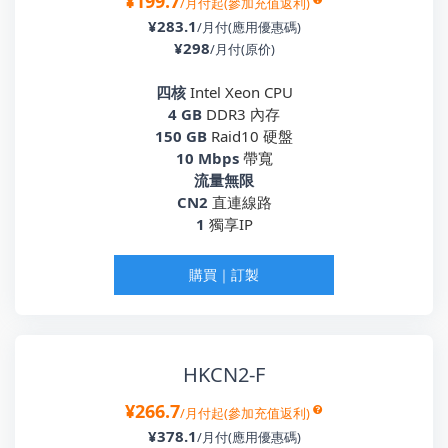
¥199.7
/月付起(參加充值返利)
¥283.1
/月付(應用優惠碼)
¥298
/月付(原价)
四核
Intel Xeon CPU
4 GB
DDR3 內存
150 GB
Raid10 硬盤
10 Mbps
帶寬
流量無限
CN2
直連線路
1
獨享IP
購買｜訂製
HKCN2-F
¥266.7
/月付起(參加充值返利)
¥378.1
/月付(應用優惠碼)