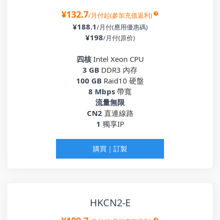
¥132.7
/月付起(參加充值返利)
¥188.1
/月付(應用優惠碼)
¥198
/月付(原价)
四核
Intel Xeon CPU
3 GB
DDR3 內存
100 GB
Raid10 硬盤
8 Mbps
帶寬
流量無限
CN2
直連線路
1
獨享IP
購買｜訂製
HKCN2-E