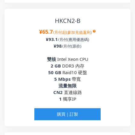
HKCN2-B
¥65.7
/月付起(參加充值返利)
¥93.1
/月付(應用優惠碼)
¥98
/月付(原价)
雙核
Intel Xeon CPU
2 GB
DDR3 內存
50 GB
Raid10 硬盤
5 Mbps
帶寬
流量無限
CN2
直連線路
1
獨享IP
購買｜訂製