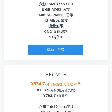
六核
Intel Xeon CPU
8 GB
DDR3 內存
400 GB
Raid10 硬盤
12 Mbps
帶寬
流量無限
CN2
直連線路
1
獨享IP
購買｜訂製
HKCN2-H
¥534.7
/月付起(參加充值返利)
¥758.1
/月付(應用優惠碼)
¥798
/月付(原价)
八核
Intel Xeon CPU
12 GB
DDR3 內存