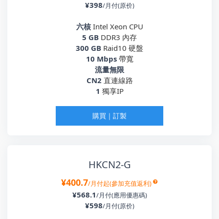
¥398
/月付(原价)
六核
Intel Xeon CPU
5 GB
DDR3 內存
300 GB
Raid10 硬盤
10 Mbps
帶寬
流量無限
CN2
直連線路
1
獨享IP
購買｜訂製
HKCN2-G
¥400.7
/月付起(參加充值返利)
¥568.1
/月付(應用優惠碼)
¥598
/月付(原价)