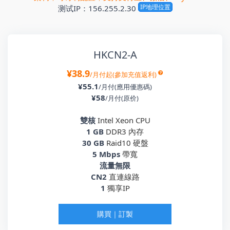
IP地理位置
测试IP：156.255.2.30
HKCN2-A
¥38.9
/月付起(參加充值返利)
¥55.1
/月付(應用優惠碼)
¥58
/月付(原价)
雙核
Intel Xeon CPU
1 GB
DDR3 內存
30 GB
Raid10 硬盤
5 Mbps
帶寬
流量無限
CN2
直連線路
1
獨享IP
購買｜訂製