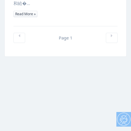
和給�...
Read More »
Page 1