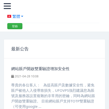
繁體
登錄
最新公告
網站賬戶開啟雙重驗證增加安全性
2021-04-28 10:08
尊貴的各位客人： 為提高賬戶及數據安全性，避免
賬戶被他人入侵導致損失，UFOVPS強烈建議您為賬
號及服務器設置複雜的非常用的密鑰，同時為網站賬
戶開啟雙重驗證。 目前網站賬戶支持TOTP雙重驗證
（可使用google ...