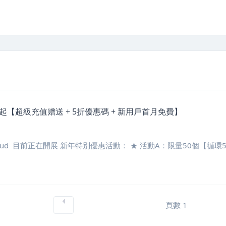
元起【超級充值赠送 + 5折優惠碼 + 新用戶首月免費】
oud 目前正在開展 新年特別優惠活動： ★ 活動A：限量50個【循環5折優
頁數 1