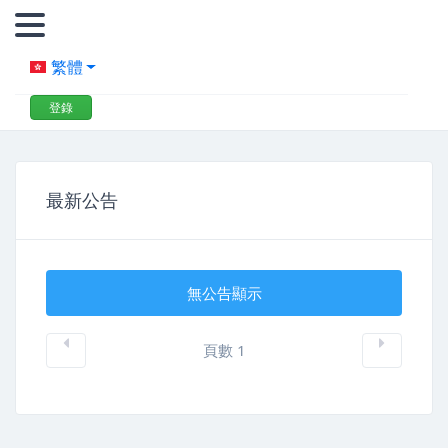
繁體
登錄
最新公告
無公告顯示
頁數 1