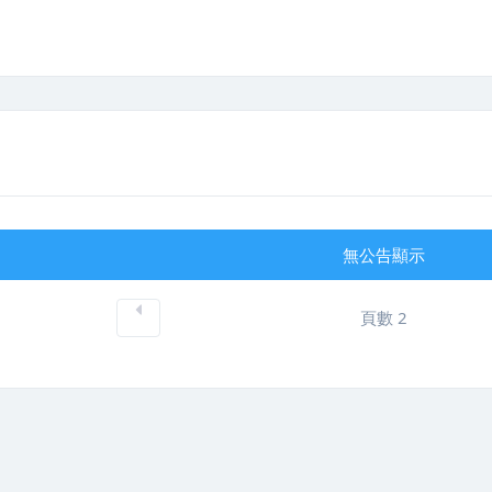
無公告顯示
頁數 2