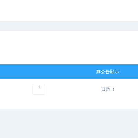
無公告顯示
頁數 3